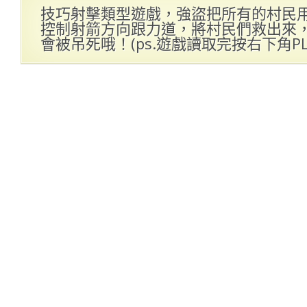
技巧射擊類型遊戲，強盜把所有的村民
控制射箭方向跟力道，將村民們救出來
會被吊死哦！(ps.遊戲讀取完按右下角PL