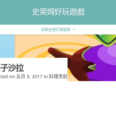
史萊姆好玩遊戲
點擊這裡打開選單
+
子沙拉
ted on 五月 9, 2017 in
料理烹飪