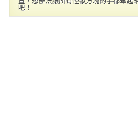
置，想辦法讓所有怪獸方塊的手都牽起
吧！