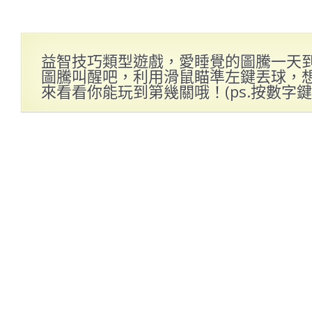
益智技巧類型遊戲，愛睡覺的圖騰一天
圖騰叫醒吧，利用滑鼠瞄準左鍵丟球，
來看看你能玩到第幾關哦！(ps.按數字鍵