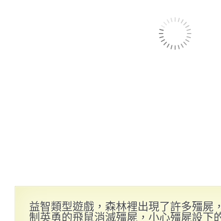
益智類型遊戲，森林裡出現了許多殭屍
制英勇的飛鼠消滅殭屍，小心殭屍設下