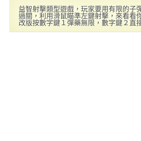
益智射擊類型遊戲，玩家要用有限的子
過關，利用滑鼠瞄準左鍵射擊，來看看你可
改版按數字鍵１彈藥無限，數字鍵２直接