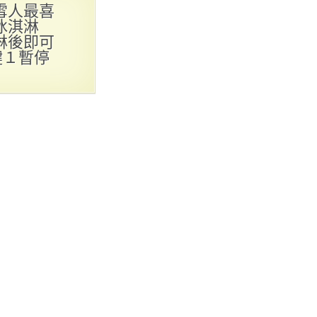
雪人最喜
冰淇淋
淋後即可
鍵１暫停