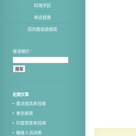
料理烹飪
商店經營
回到舊版遊戲區
搜尋關於：
近期文章
魔法道具來找碴
東京麻將
印度德里來找碴
機器人消消樂