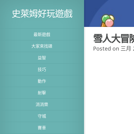
史萊姆好玩遊戲
最新遊戲
雪人大冒
大家來找碴
Posted on 三月 2
益智
技巧
動作
射擊
消消樂
守城
賽車