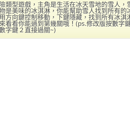
險類型遊戲，主角是生活在冰天雪地的雪人，
物是美味的冰淇淋，你能幫助雪人找到所有的
用方向鍵控制移動，下鍵隱藏，找到所有冰淇
來看看你能過到第幾關哦！(ps.修改版按數字
數字鍵２直接過關~)