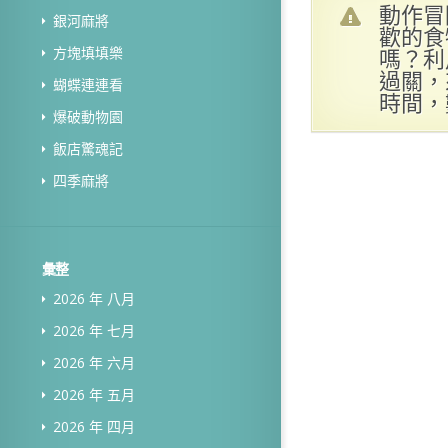
動作冒
銀河麻將
歡的食
嗎？利
方塊填填樂
過關，
蝴蝶連連看
時間，
爆破動物園
飯店驚魂記
四季麻將
彙整
2026 年 八月
2026 年 七月
2026 年 六月
2026 年 五月
2026 年 四月