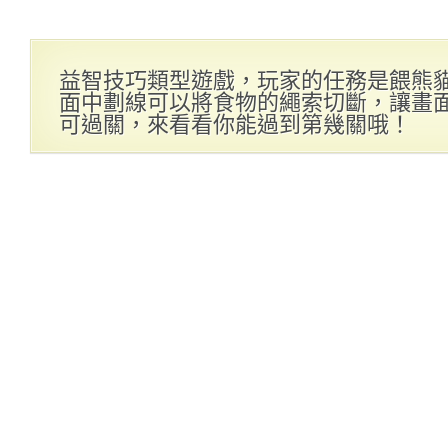
益智技巧類型遊戲，玩家的任務是餵熊
面中劃線可以將食物的繩索切斷，讓畫
可過關，來看看你能過到第幾關哦！