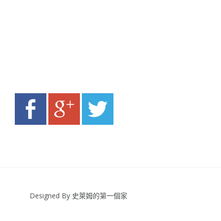
Designed By 史萊姆的第一個家