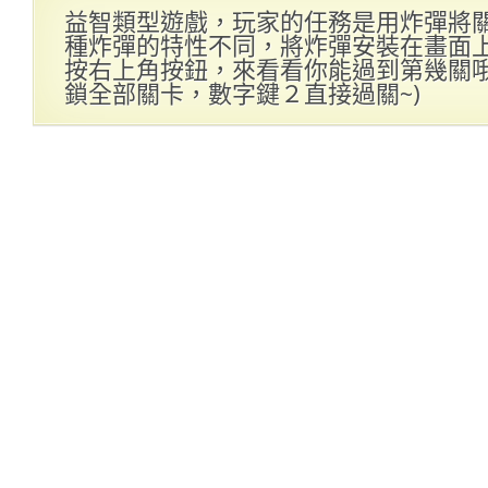
益智類型遊戲，玩家的任務是用炸彈將
種炸彈的特性不同，將炸彈安裝在畫面
按右上角按鈕，來看看你能過到第幾關哦！
鎖全部關卡，數字鍵２直接過關~)