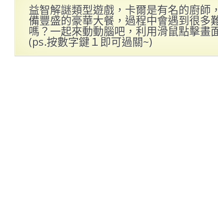
益智解謎類型遊戲，卡爾是有名的廚師
備豐盛的豪華大餐，過程中會遇到很多
嗎？一起來動動腦吧，利用滑鼠點擊畫
(ps.按數字鍵１即可過關~)