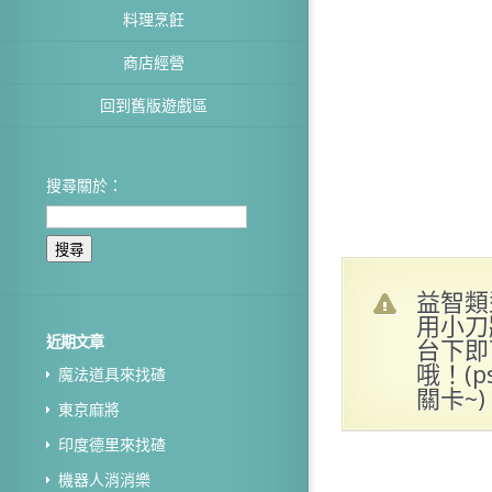
料理烹飪
商店經營
回到舊版遊戲區
搜尋關於：
益智類
用小刀
近期文章
台下即
哦！(
魔法道具來找碴
關卡~)
東京麻將
印度德里來找碴
機器人消消樂