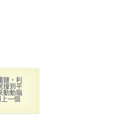
鐵鏈，利
屍撞到平
來動動腦
到上一個