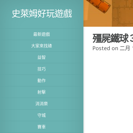
史萊姆好玩遊戲
最新遊戲
殭屍鐵球
大家來找碴
Posted on 二月 1
益智
技巧
動作
射擊
消消樂
守城
賽車