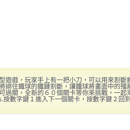
型遊戲，玩家手上有一把小刀，可以用來割斷
將綁住鐵球的鐵鏈割斷，讓鐵球將畫面中的殭
可過關，全新的６０個關卡等你來挑戰，一起
ps.按數字鍵１進入下一個關卡，按數字鍵２回