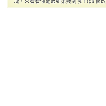
塊，來看看你能過到第幾關哦！(ps.修