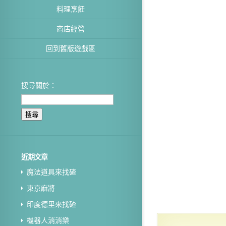
料理烹飪
商店經營
回到舊版遊戲區
搜尋關於：
近期文章
魔法道具來找碴
東京麻將
印度德里來找碴
機器人消消樂