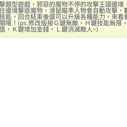
擊類型遊戲，邪惡的魔物不停的攻擊王國邊境
住邊境擊退魔物，滑鼠瞄準人物會自動攻擊，
技能，回合結束後還可以升級各種能力，來看
關哦！(ps.修改版按Ｇ鍵無敵，Ｈ鍵技能無限
值，Ｋ鍵增加金錢，Ｌ鍵消滅敵人~)