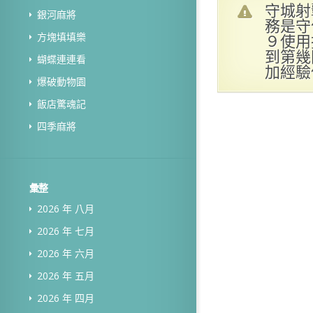
守城射
銀河麻將
務是守
９使用
方塊填填樂
到第幾
蝴蝶連連看
加經驗
爆破動物園
飯店驚魂記
四季麻將
彙整
2026 年 八月
2026 年 七月
2026 年 六月
2026 年 五月
2026 年 四月