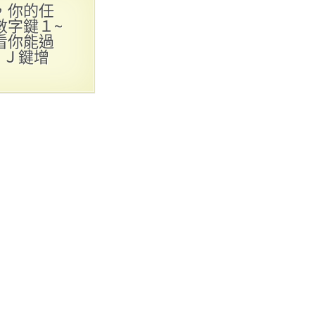
，你的任
數字鍵１~
看你能過
，Ｊ鍵增