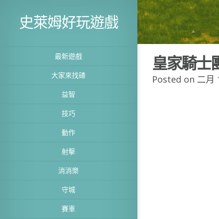
史萊姆好玩遊戲
最新遊戲
皇家騎士
大家來找碴
Posted on 二月 1
益智
技巧
動作
射擊
消消樂
守城
賽車