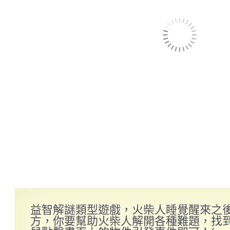
益智解謎類型遊戲，火柴人睡覺醒來之
方，你要幫助火柴人解開各種難題，找