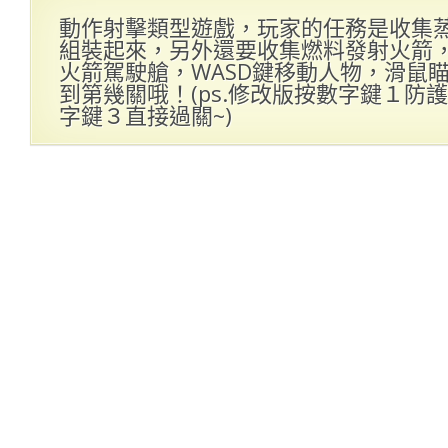
動作射擊類型遊戲，玩家的任務是收集
組裝起來，另外還要收集燃料發射火箭
火箭駕駛艙，WASD鍵移動人物，滑鼠
到第幾關哦！(ps.修改版按數字鍵１防
字鍵３直接過關~)