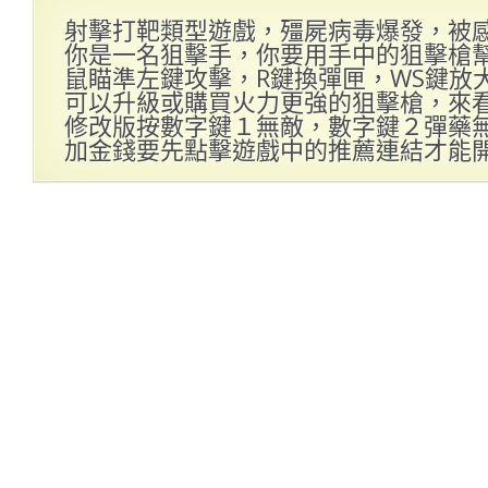
射擊打靶類型遊戲，殭屍病毒爆發，被
你是一名狙擊手，你要用手中的狙擊槍
鼠瞄準左鍵攻擊，R鍵換彈匣，WS鍵放
可以升級或購買火力更強的狙擊槍，來看看
修改版按數字鍵１無敵，數字鍵２彈藥
加金錢要先點擊遊戲中的推薦連結才能開