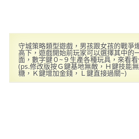
守城策略類型遊戲，男孩跟女孩的戰爭
高下，遊戲開始前玩家可以選擇其中的
面，數字鍵０~９生產各種玩具，來看
(ps.修改版按Ｇ鍵基地無敵，Ｈ鍵技能
糖，Ｋ鍵增加金錢，Ｌ鍵直接過關~)