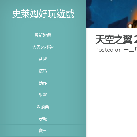
史萊姆好玩遊戲
最新遊戲
天空之翼
大家來找碴
Posted on 十二月
益智
技巧
動作
射擊
消消樂
守城
賽車