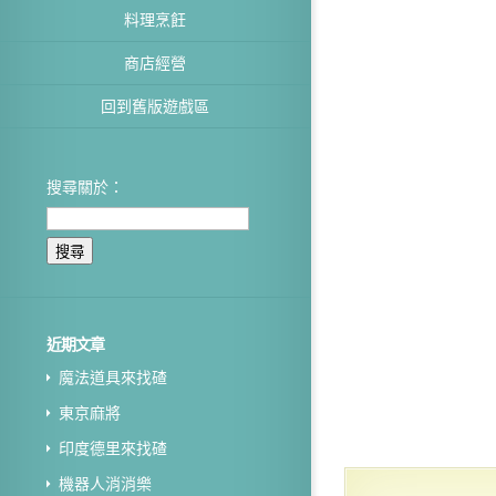
料理烹飪
商店經營
回到舊版遊戲區
搜尋關於：
近期文章
魔法道具來找碴
東京麻將
印度德里來找碴
機器人消消樂