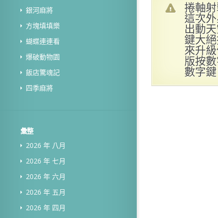
捲軸射
銀河麻將
這次外
出動天
方塊填填樂
鍵大絕
蝴蝶連連看
來升級
爆破動物園
版按數
數字鍵
飯店驚魂記
四季麻將
彙整
2026 年 八月
2026 年 七月
2026 年 六月
2026 年 五月
2026 年 四月