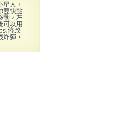
外星人，
你要快點
移動，左
後可以用
s.修改
限炸彈，