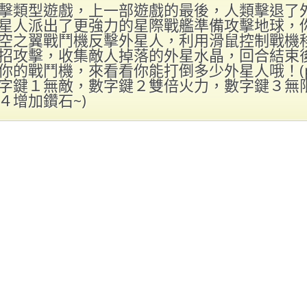
擊類型遊戲，上一部遊戲的最後，人類擊退了
星人派出了更強力的星際戰艦準備攻擊地球，
空之翼戰鬥機反擊外星人，利用滑鼠控制戰機
招攻擊，收集敵人掉落的外星水晶，回合結束
你的戰鬥機，來看看你能打倒多少外星人哦！(p
字鍵１無敵，數字鍵２雙倍火力，數字鍵３無
４增加鑽石~)