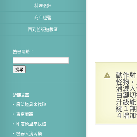
料理烹飪
商店經營
回到舊版遊戲區
搜尋關於：
動作射
怪物，
消滅入
白鍵切
近期文章
升級能
魔法道具來找碴
鍵１無
４增加
東京麻將
印度德里來找碴
機器人消消樂