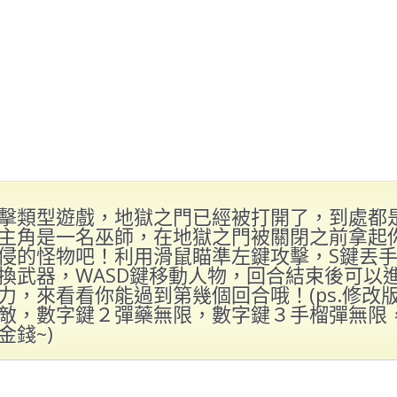
擊類型遊戲，地獄之門已經被打開了，到處都
主角是一名巫師，在地獄之門被關閉之前拿起
侵的怪物吧！利用滑鼠瞄準左鍵攻擊，S鍵丟
換武器，WASD鍵移動人物，回合結束後可以
力，來看看你能過到第幾個回合哦！(ps.修改
敵，數字鍵２彈藥無限，數字鍵３手榴彈無限
金錢~)