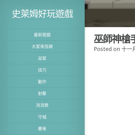
史萊姆好玩遊戲
最新遊戲
巫師神槍
大家來找碴
Posted on 十一月
益智
技巧
動作
射擊
消消樂
守城
賽車