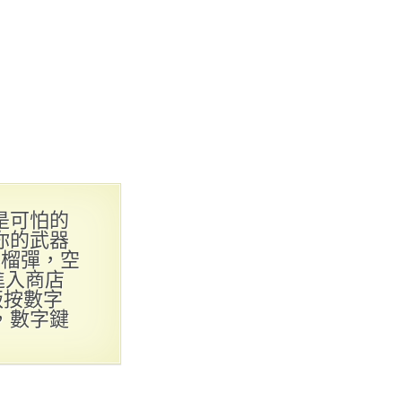
是可怕的
你的武器
手榴彈，空
進入商店
版按數字
，數字鍵