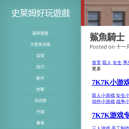
史萊姆好玩遊戲
最新遊戲
鯊魚騎士
大家來找碴
Posted on 十一月
益智
技巧
動作
射擊
消消樂
守城
賽車