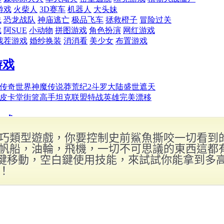
巧類型遊戲，你要控制史前鯊魚撕咬一切看到
帆船，油輪，飛機，一切不可思議的東西這都
D鍵移動，空白鍵使用技能，來試試你能拿到多
！