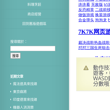
料理烹飪
商店經營
回到舊版遊戲區
搜尋關於：
動作技
遊客，
近期文章
WAS
分數哦
魔法道具來找碴
東京麻將
印度德里來找碴
機器人消消樂