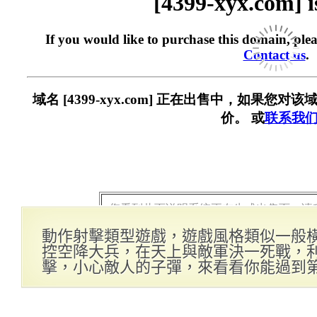
動作射擊類型遊戲，遊戲風格類似一般
控空降大兵，在天上與敵軍決一死戰，
擊，小心敵人的子彈，來看看你能過到