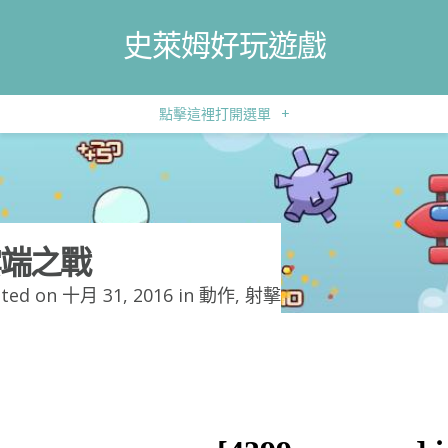
史萊姆好玩遊戲
點擊這裡打開選單
+
端之戰
ted on 十月 31, 2016 in
動作
,
射擊