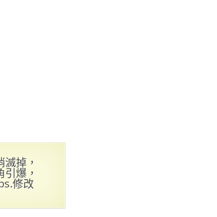
消滅掉，
角引爆，
s.修改