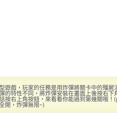
型遊戲，玩家的任務是用炸彈將關卡中的殭屍
彈的特性不同，將炸彈安裝在畫面上後按右下
話按右上角按鈕，來看看你能過到第幾關哦！(p
全開，炸彈無限~)