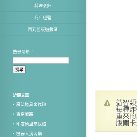
料理烹飪
商店經營
回到舊版遊戲區
搜尋關於：
近期文章
益智類
魔法道具來找碴
每種炸
重來的
東京麻將
版關卡
印度德里來找碴
機器人消消樂