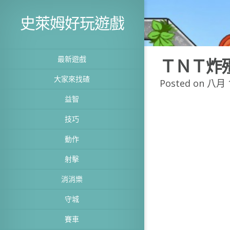
史萊姆好玩遊戲
最新遊戲
ＴＮＴ炸
大家來找碴
Posted on 八月 1
益智
技巧
動作
射擊
消消樂
守城
賽車