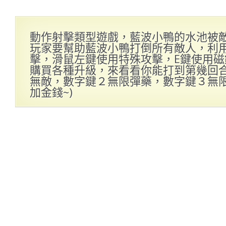
動作射擊類型遊戲，藍波小鴨的水池被
玩家要幫助藍波小鴨打倒所有敵人，利
擊，滑鼠左鍵使用特殊攻擊，E鍵使用
購買各種升級，來看看你能打到第幾回合哦
無敵，數字鍵２無限彈藥，數字鍵３無
加金錢~)