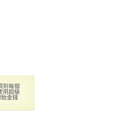
須到每個
使用超級
初始金錢