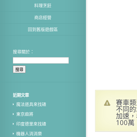
料理烹飪
商店經營
回到舊版遊戲區
搜尋關於：
近期文章
賽車類
魔法道具來找碴
不同的
加速，
東京麻將
100
印度德里來找碴
機器人消消樂