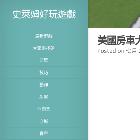
史萊姆好玩遊戲
最新遊戲
美國房車
大家來找碴
Posted on 七月 2
益智
技巧
動作
射擊
消消樂
守城
賽車