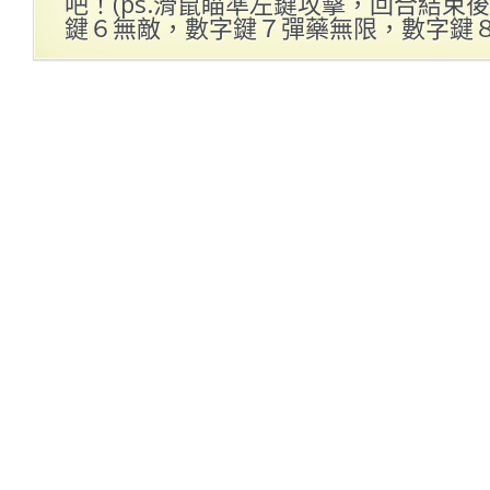
吧！(ps.滑鼠瞄準左鍵攻擊，回合結束後
鍵６無敵，數字鍵７彈藥無限，數字鍵８