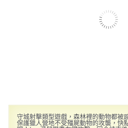
守城射擊類型遊戲，森林裡的動物都被
保護獵人營地不受殭屍動物的攻襲，快