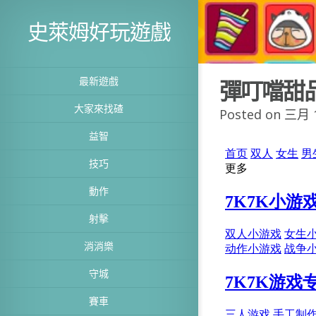
史萊姆好玩遊戲
最新遊戲
彈叮噹甜
大家來找碴
Posted on 三月 1
益智
技巧
動作
射擊
消消樂
守城
賽車