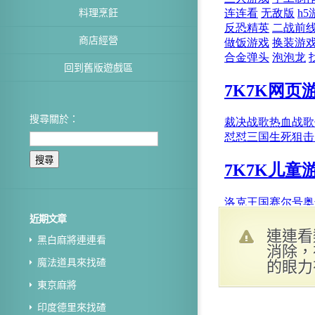
料理烹飪
商店經營
回到舊版遊戲區
搜尋關於：
近期文章
連連看
黑白麻將連連看
消除，
的眼力
魔法道具來找碴
東京麻將
印度德里來找碴