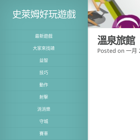
史萊姆好玩遊戲
最新遊戲
溫泉旅館
大家來找碴
Posted on 一月 2
益智
技巧
動作
射擊
消消樂
守城
賽車