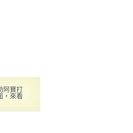
助阿寶打
面，來看