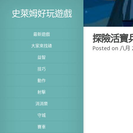
史萊姆好玩遊戲
最新遊戲
探險活寶
大家來找碴
Posted on 八月 2
益智
技巧
動作
射擊
消消樂
守城
賽車