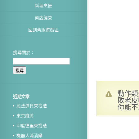
料理烹飪
商店經營
回到舊版遊戲區
搜尋關於：
動作類
近期文章
敗老皮
你能不
魔法道具來找碴
東京麻將
印度德里來找碴
機器人消消樂