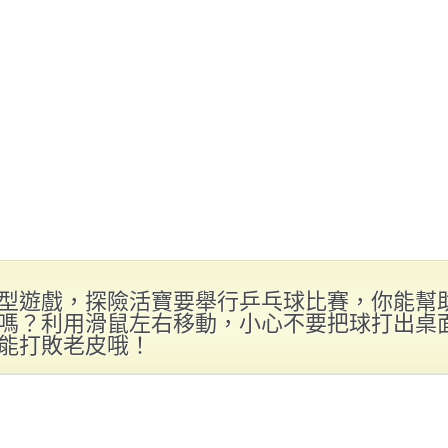
型遊戲，探險活寶要舉行乒乓球比賽，你能幫
嗎？利用滑鼠左右移動，小心不要把球打出桌
能打敗老皮哦！