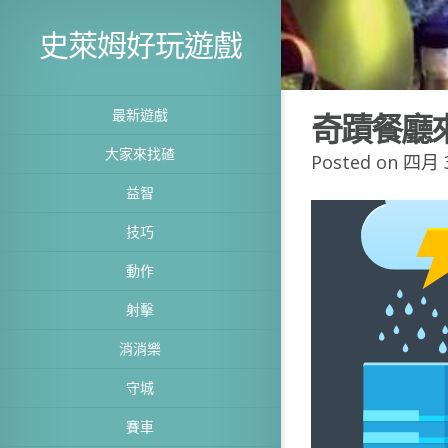
史萊姆好玩遊戲
最新遊戲
奇蹟餐廳
大家來找碴
Posted on 四月 3
益智
技巧
動作
射擊
消消樂
守城
賽車