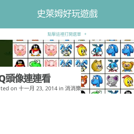
史萊姆好玩遊戲
點擊這裡打開選單
+
Q頭像連連看
ted on 十一月 23, 2014 in
消消樂