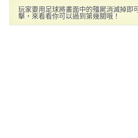
玩家要用足球將畫面中的殭屍消滅掉即
擊，來看看你可以過到第幾關哦！