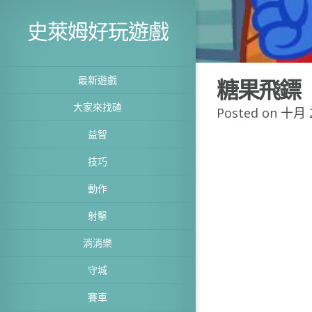
史萊姆好玩遊戲
最新遊戲
糖果飛鏢
大家來找碴
Posted on 十月 2
益智
技巧
動作
射擊
消消樂
守城
賽車