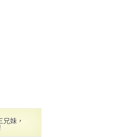
三兄妹，
！