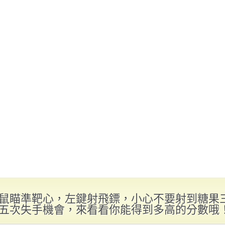
鼠瞄準靶心，左鍵射飛鏢，小心不要射到糖果
五次失手機會，來看看你能得到多高的分數哦