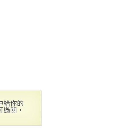
中給你的
可過關，