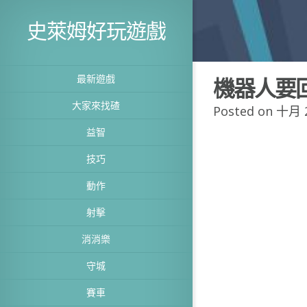
史萊姆好玩遊戲
最新遊戲
機器人要
大家來找碴
Posted on 十月 2
益智
技巧
動作
射擊
消消樂
守城
賽車