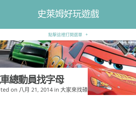
史萊姆好玩遊戲
點擊這裡打開選單
+
車總動員找字母
ted on 八月 21, 2014 in
大家來找碴