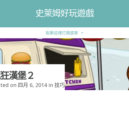
史萊姆好玩遊戲
點擊這裡打開選單
+
狂漢堡２
ted on 四月 6, 2014 in
技巧