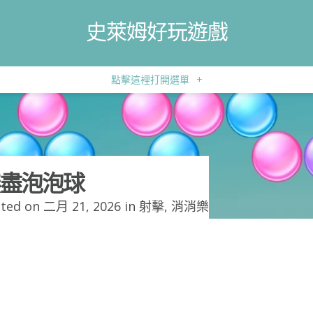
史萊姆好玩遊戲
點擊這裡打開選單
+
盡泡泡球
ted on 二月 21, 2026 in
射擊
,
消消樂