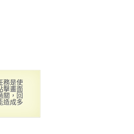
任務是使
點擊畫面
過關，回
能造成多