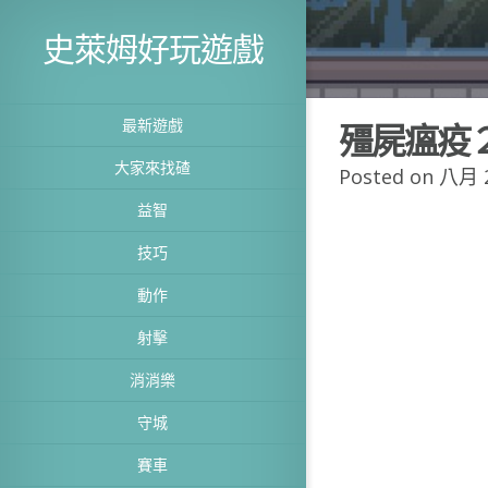
史萊姆好玩遊戲
最新遊戲
殭屍瘟疫
大家來找碴
Posted on 八月 2
益智
技巧
動作
射擊
消消樂
守城
賽車