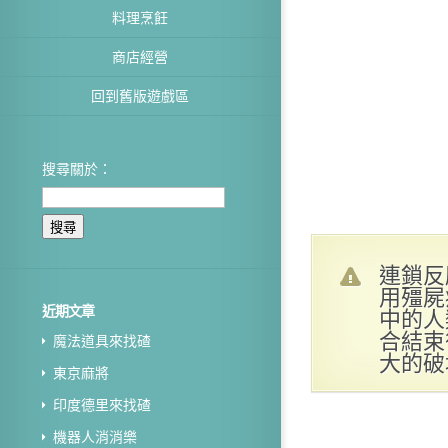
料理烹飪
商店經營
回到舊版遊戲區
搜尋關於：
連鎖反
用殭屍
近期文章
中的人
合結束
魔法道具來找碴
大的破
東京麻將
印度德里來找碴
機器人消消樂