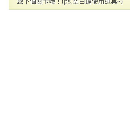
啟下個關卡哦！(ps.空白鍵使用道具~)