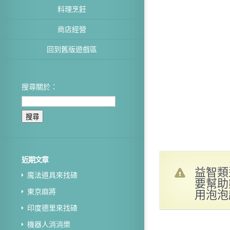
料理烹飪
商店經營
回到舊版遊戲區
搜尋關於：
近期文章
益智類
魔法道具來找碴
要幫助
用泡泡
東京麻將
印度德里來找碴
機器人消消樂