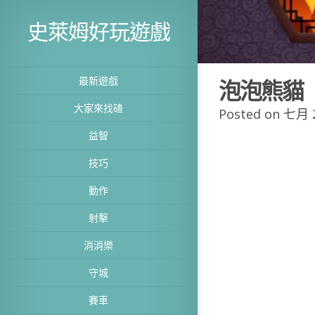
史萊姆好玩遊戲
最新遊戲
泡泡熊貓
大家來找碴
Posted on 七月 2
益智
技巧
動作
射擊
消消樂
守城
賽車