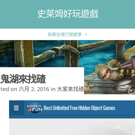
史萊姆好玩遊戲
點擊這裡打開選單
+
鬼湖來找碴
ted on 六月 2, 2016 in
大家來找碴