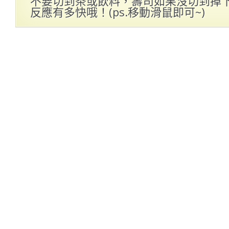
不要切到茶或飲料，壽司如果沒切到掉
反應有多快哦！(ps.移動滑鼠即可~)