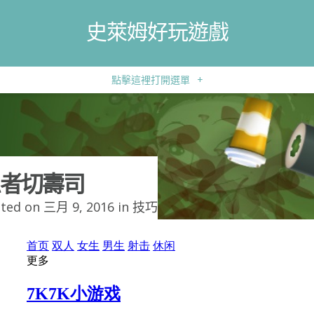
史萊姆好玩遊戲
點擊這裡打開選單
+
者切壽司
ted on 三月 9, 2016 in
技巧