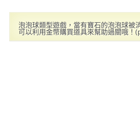
泡泡球類型遊戲，當有寶石的泡泡球被
可以利用金幣購買道具來幫助過關哦！(p