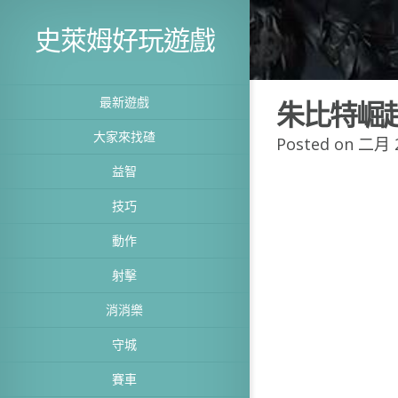
史萊姆好玩遊戲
最新遊戲
朱比特崛
大家來找碴
Posted on 二月 2
益智
技巧
動作
射擊
消消樂
守城
賽車