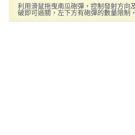
利用滑鼠拖曳南瓜砲彈，控制發射方向
破即可過關，左下方有砲彈的數量限制