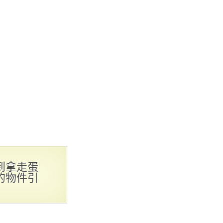
到拿走蛋
的物件引