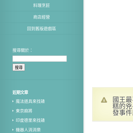
料理烹飪
商店經營
回到舊版遊戲區
搜尋關於：
近期文章
國王最
魔法道具來找碴
糕的兇
發事件
東京麻將
印度德里來找碴
機器人消消樂