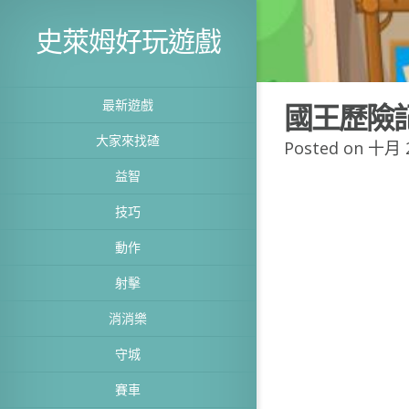
史萊姆好玩遊戲
最新遊戲
國王歷險
大家來找碴
Posted on 十月 2
益智
技巧
動作
射擊
消消樂
守城
賽車