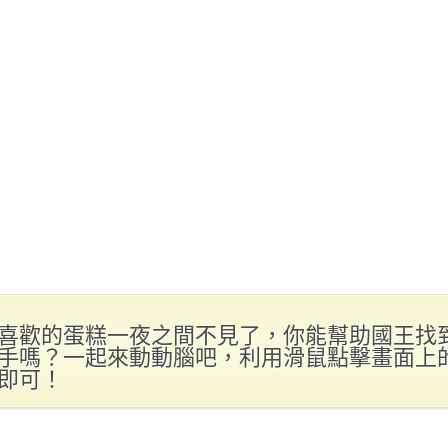
喜歡的蛋糕一夜之間不見了，你能幫助國王找
手嗎？一起來動動腦吧，利用滑鼠點擊畫面上
即可！