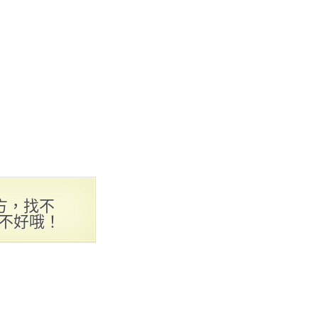
方，找不
好不好哦！