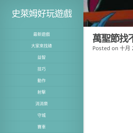
史萊姆好玩遊戲
最新遊戲
萬聖節找
大家來找碴
Posted on 十月 2
益智
技巧
動作
射擊
消消樂
守城
賽車