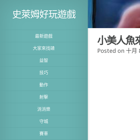
史萊姆好玩遊戲
最新遊戲
小美人魚
大家來找碴
Posted on 十月 8
益智
技巧
動作
射擊
消消樂
守城
賽車