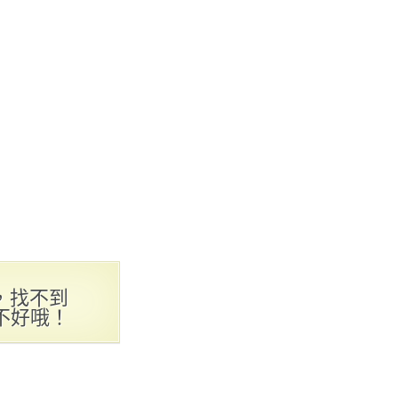
，找不到
不好哦！