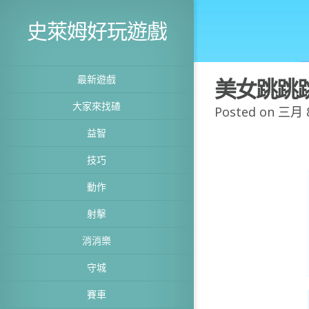
史萊姆好玩遊戲
最新遊戲
美女跳跳
大家來找碴
Posted on 三月 8
益智
技巧
動作
射擊
消消樂
守城
賽車