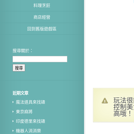
料理烹飪
商店經營
回到舊版遊戲區
搜尋關於：
近期文章
玩法很
魔法道具來找碴
控制美
高哦！
東京麻將
印度德里來找碴
機器人消消樂