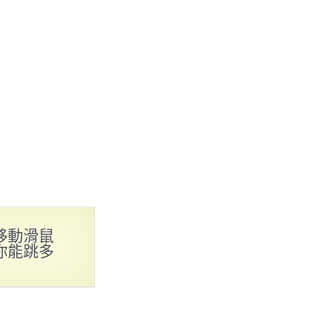
移動滑鼠
你能跳多